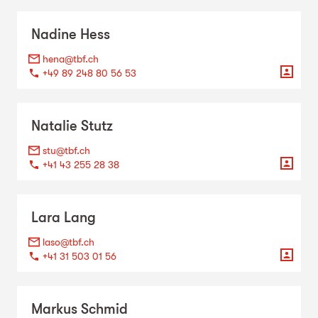
Nadine
Hess
hena@tbf.ch
+49 89 248 80 56 53
Natalie
Stutz
stu@tbf.ch
+41 43 255 28 38
Lara
Lang
laso@tbf.ch
+41 31 503 01 56
Markus
Schmid