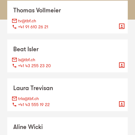
Thomas
Vollmeier
tv@tbf.ch
+41 91 610 26 21
Beat
Isler
is@tbf.ch
+41 43 255 23 20
Laura
Trevisan
trla@tbf.ch
+41 43 555 19 22
Aline
Wicki