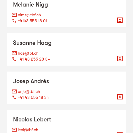
Melanie
Nigg
nime@tbf.ch
+4143 555 18 01
Susanne
Haag
has@tbf.ch
+41 43 255 28 34
Josep
Andrés
anjo@tbf.ch
+41 43 555 18 34
Nicolas
Lebert
leni@tbf.ch