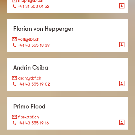
maph@tbf.ch
+41 31 503 01 52
Florian
von Hepperger
vofl@tbf.ch
+41 43 555 18 39
Andrin
Csiba
csan@tbf.ch
+41 43 555 19 02
Primo
Flood
flpr@tbf.ch
+41 43 555 19 16