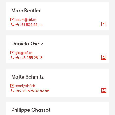
Marc
Beutler
beum@tbf.ch
+41 31 506 66 44
Daniela
Gietz
gid@tbf.ch
+41 43 255 28 18
Malte
Schmitz
smal@tbf.ch
+49 40 696 32 43 45
Philippe
Chassot