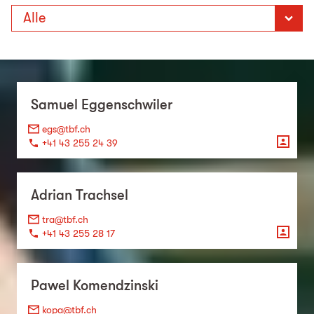
Samuel
Eggenschwiler
egs@tbf.ch
+41 43 255 24 39
Adrian
Trachsel
tra@tbf.ch
+41 43 255 28 17
Pawel
Komendzinski
kopa@tbf.ch