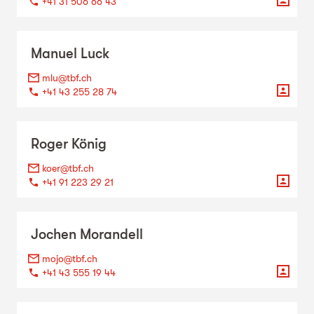
+41 31 506 66 43
Manuel
Luck
mlu@tbf.ch
+41 43 255 28 74
Roger
König
koer@tbf.ch
+41 91 223 29 21
Jochen
Morandell
mojo@tbf.ch
+41 43 555 19 44