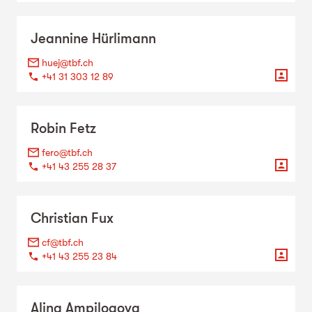
Jeannine
Hürlimann
huej@tbf.ch
+41 31 303 12 89
Robin
Fetz
fero@tbf.ch
+41 43 255 28 37
Christian
Fux
cf@tbf.ch
+41 43 255 23 84
Alina
Ampilogova