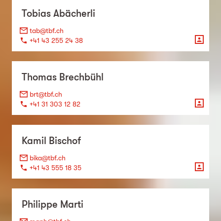
Tobias
Abächerli
tab@tbf.ch
+41 43 255 24 38
Thomas
Brechbühl
brt@tbf.ch
+41 31 303 12 82
Kamil
Bischof
bika@tbf.ch
+41 43 555 18 35
Philippe
Marti