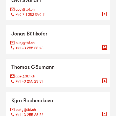
Givi
Avaliani
avgi@tbf.ch
+49 711 252 549 14
Jonas
Bütikofer
buej@tbf.ch
+41 43 255 28 43
Thomas
Gäumann
gaet@tbf.ch
+41 43 255 23 31
Kyra
Bachmakova
baky@tbf.ch
+41 43 255 28 56