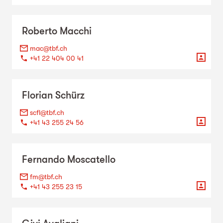
Roberto
Macchi
mac@tbf.ch
+41 22 404 00 41
Florian
Schürz
scfl@tbf.ch
+41 43 255 24 56
Fernando
Moscatello
fm@tbf.ch
+41 43 255 23 15