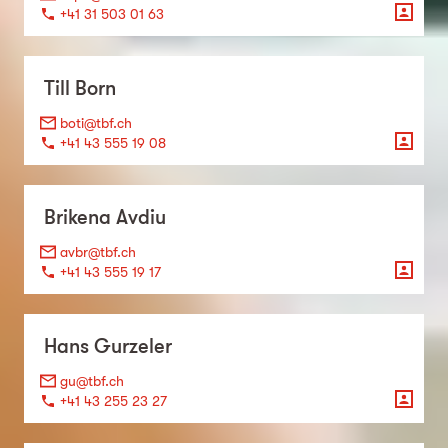
+41 31 503 01 63
Till
Born
boti@tbf.ch
+41 43 555 19 08
Brikena
Avdiu
avbr@tbf.ch
+41 43 555 19 17
Hans
Gurzeler
gu@tbf.ch
+41 43 255 23 27