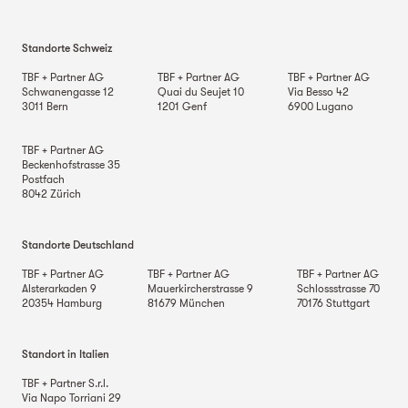
Standorte Schweiz
TBF + Partner AG
TBF + Partner AG
TBF + Partner AG
Schwanengasse 12
Quai du Seujet 10
Via Besso 42
3011
Bern
1201
Genf
6900
Lugano
TBF + Partner AG
Beckenhofstrasse 35
Postfach
8042
Zürich
Standorte Deutschland
TBF + Partner AG
TBF + Partner AG
TBF + Partner AG
Alsterarkaden 9
Mauerkircherstrasse 9
Schlossstrasse 70
20354
Hamburg
81679
München
70176
Stuttgart
Standort in Italien
TBF + Partner S.r.l.
Via Napo Torriani 29