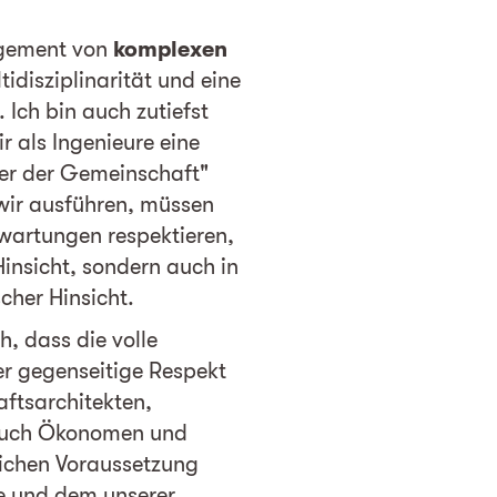
agement von
komplexen
tidisziplinarität und eine
 Ich bin auch zutiefst
r als Ingenieure eine
er der Gemeinschaft"
 wir ausführen, müssen
wartungen respektieren,
Hinsicht, sondern auch in
cher Hinsicht.
h, dass die volle
r gegenseitige Respekt
aftsarchitekten,
auch Ökonomen und
lichen Voraussetzung
se und dem unserer