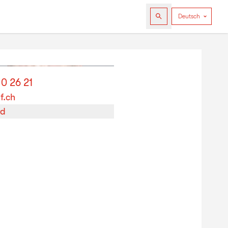
10 26 21
f.ch
rd