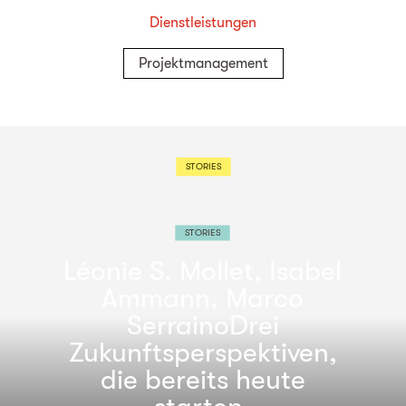
Dienstleistungen
Projektmanagement
STORIES
STORIES
Léonie S. Mollet, Isabel
Ammann, Marco
Serraino
Drei
Zukunftsperspektiven,
die bereits heute