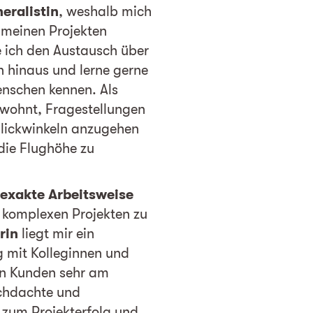
eralistin
, weshalb mich
n meinen Projekten
e ich den Austausch über
 hinaus und lerne gerne
nschen kennen. Als
ewohnt, Fragestellungen
Blickwinkeln anzugehen
die Flughöhe zu
 exakte Arbeitsweise
in komplexen Projekten zu
rin
liegt mir ein
mit Kolleginnen und
en Kunden sehr am
chdachte und
h zum Projekterfolg und