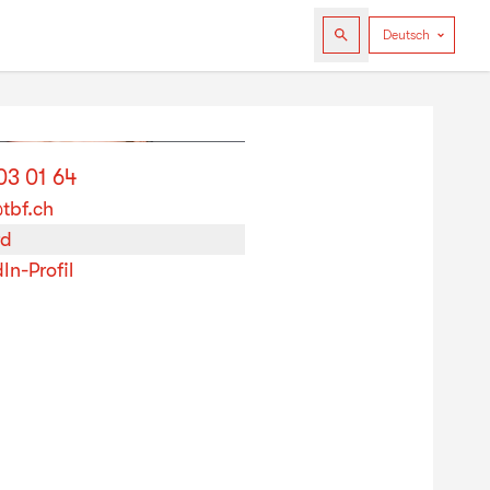
03 01 64
tbf.ch
rd
In-Profil