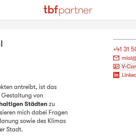
l
+41 31 5
mial@
V-Ca
Linked
ten antreibt, ist das
r Gestaltung von
haltigen Städten
zu
ssieren mich dabei Fragen
lanung sowie des Klimas
er Stadt.