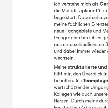
Ich verstehe mich als
Gen
die Multidisziplinarität i
begeistert. Dabei schätz
meine fachlichen Grenzen
neue Fachgebiete und Me
Geographin bin ich es g
aus unterschiedlichsten 
und dabei immer wieder 
wechseln.
Meine
strukturierte und
hilft mir, den Überblick 
behalten. Als
Teamplaye
wertschätzender Umgang 
Kollegen wie auch unser
Herzen. Durch meine dur
konstruktive Art trage ic