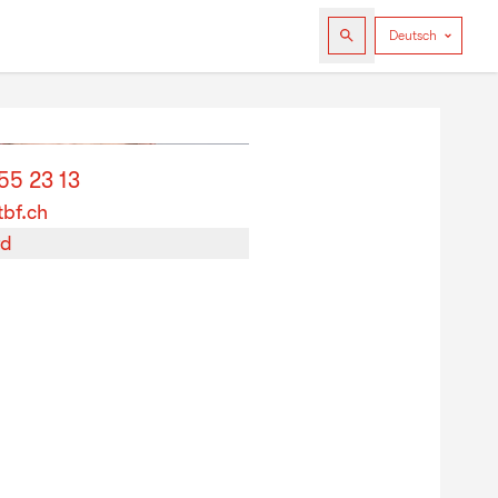
55 23 13
bf.ch
rd