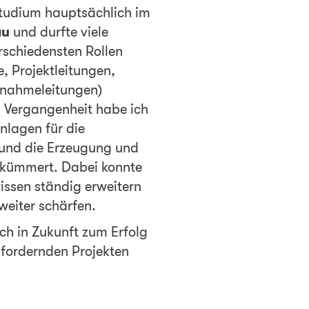
Studium hauptsächlich im
au
und durfte viele
rschiedensten Rollen
e, Projektleitungen,
bnahmeleitungen)
n Vergangenheit habe ich
nlagen für die
 und die Erzeugung und
gekümmert. Dabei konnte
ssen ständig erweitern
eiter schärfen.
ch in Zukunft zum Erfolg
 fordernden Projekten