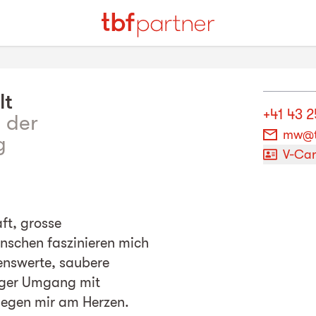
lt
+41 43 2
d der
mw@t
g
V-Ca
ft, grosse
chen faszinieren mich
benswerte, saubere
iger Umgang mit
iegen mir am Herzen.