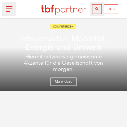
KOMPETENZEN
Infrastruktur, Mobilität,
Energie und Umwelt
Hiermit setzen wir gemeinsame
Akzente für die Gesellschaft von
morgen.
Mehr dazu