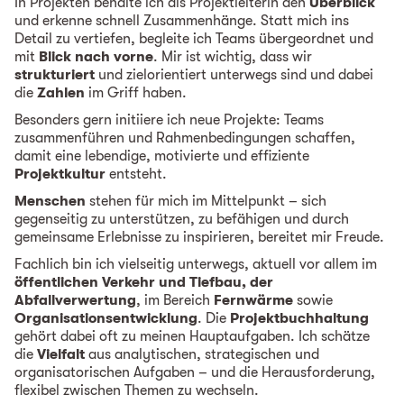
In Projekten behalte ich als Projektleiterin den
Überblick
und erkenne schnell Zusammenhänge. Statt mich ins
Detail zu vertiefen, begleite ich Teams übergeordnet und
mit
Blick nach vorne
. Mir ist wichtig, dass wir
strukturiert
und zielorientiert unterwegs sind und dabei
die
Zahlen
im Griff haben.
Besonders gern initiiere ich neue Projekte: Teams
zusammenführen und Rahmenbedingungen schaffen,
damit eine lebendige, motivierte und effiziente
Projektkultur
entsteht.
Menschen
stehen für mich im Mittelpunkt – sich
gegenseitig zu unterstützen, zu befähigen und durch
gemeinsame Erlebnisse zu inspirieren, bereitet mir Freude.
Fachlich bin ich vielseitig unterwegs, aktuell vor allem im
öffentlichen Verkehr und Tiefbau, der
Abfallverwertung
, im Bereich
Fernwärme
sowie
Organisationsentwicklung
. Die
Projektbuchhaltung
gehört dabei oft zu meinen Hauptaufgaben. Ich schätze
die
Vielfalt
aus analytischen, strategischen und
organisatorischen Aufgaben – und die Herausforderung,
flexibel zwischen Themen zu wechseln.