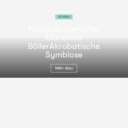
STORIES
Nadia Bruderhofer
Marianne
Böller
Akrobatische
Symbiose
Mehr dazu