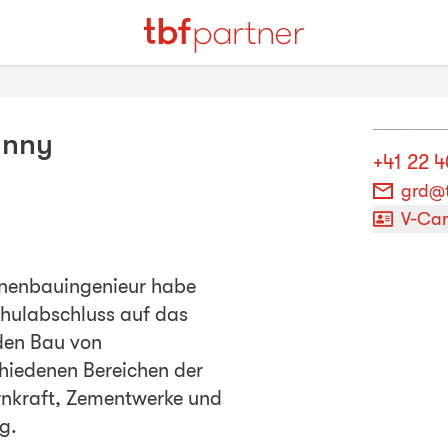
anny
+41 22 
grd@t
V-Ca
inenbauingenieur habe
hulabschluss auf das
den Bau von
chiedenen Bereichen der
ernkraft, Zementwerke und
g.