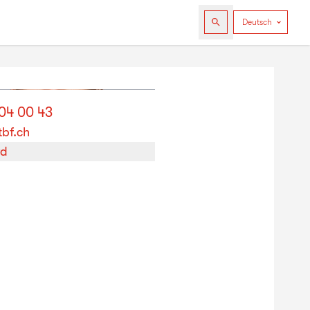
404 00 43
bf.ch
rd