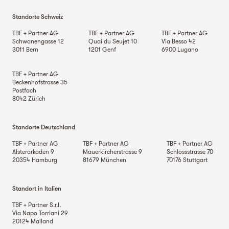
Standorte Schweiz
TBF + Partner AG
TBF + Partner AG
TBF + Partner AG
Schwanengasse 12
Quai du Seujet 10
Via Besso 42
3011
Bern
1201
Genf
6900
Lugano
TBF + Partner AG
Beckenhofstrasse 35
Postfach
8042
Zürich
Standorte Deutschland
TBF + Partner AG
TBF + Partner AG
TBF + Partner AG
Alsterarkaden 9
Mauerkircherstrasse 9
Schlossstrasse 70
20354
Hamburg
81679
München
70176
Stuttgart
Standort in Italien
TBF + Partner S.r.l.
Via Napo Torriani 29
20124
Mailand