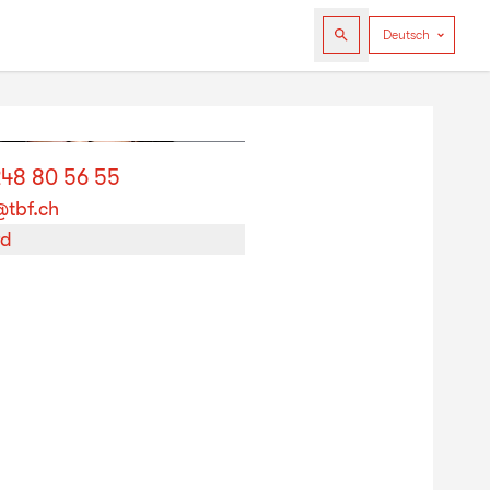
248 80 56 55
tbf.ch
rd