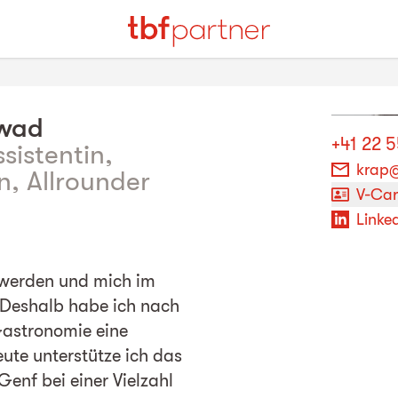
wad
+41 22 5
sistentin,
krap@
n, Allrounder
V-Ca
Linked
 werden und mich im
. Deshalb habe ich nach
Gastronomie eine
te unterstütze ich das
enf bei einer Vielzahl