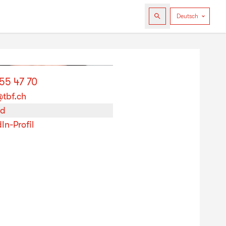
55 47 70
tbf.ch
rd
In-Profil