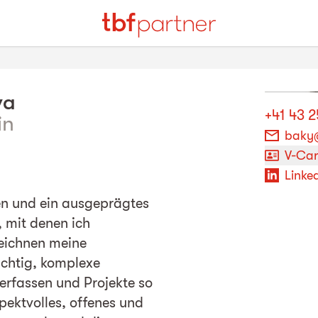
va
+41 43 
in
baky
V-Ca
Linked
hen und ein ausgeprägtes
 mit denen ich
eichnen meine
wichtig, komplexe
rfassen und Projekte so
spektvolles, offenes und