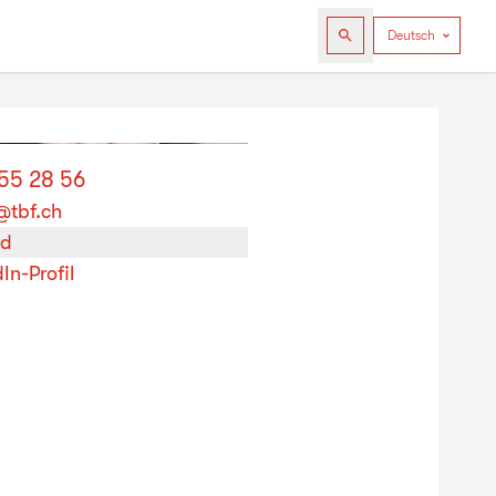
255 28 56
@tbf.ch
rd
In-Profil