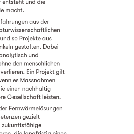
 entsteht und die
de macht.
rfahrungen aus der
aturwissenschaftlichen
und so Projekte aus
nkeln gestalten. Dabei
 analytisch und
ohne den menschlichen
erlieren. Ein Projekt gilt
, wenn es Massnahmen
ie einen nachhaltig
re Gesellschaft leisten.
 der Fernwärmelösungen
etenzen gezielt
, zukunftsfähige
ren, die langfristig einen