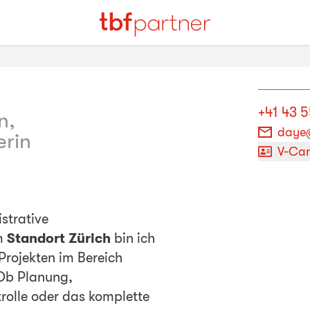
+41 43 
n,
daye
erin
V-Ca
istrative
m
Standort Zürich
bin ich
Projekten im Bereich
 Ob Planung,
rolle oder das komplette