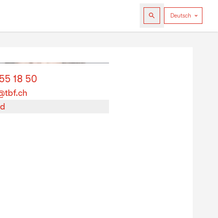
555 18 50
@tbf.ch
rd