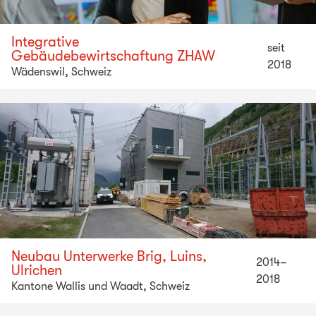
Integrative
seit
Gebäudebewirtschaftung ZHAW
2018
Wädenswil, Schweiz
Neubau Unterwerke Brig, Luins,
2014–
Ulrichen
2018
Kantone Wallis und Waadt, Schweiz