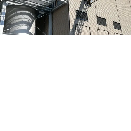
Limeco – Neubau Power-to-Gas-
2018–
Anlage
2022
Dietikon, Schweiz