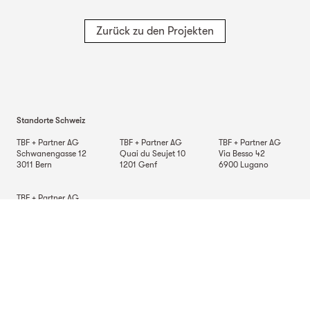
Zurück zu den Projekten
Standorte Schweiz
TBF + Partner AG
TBF + Partner AG
TBF + Partner AG
Schwanengasse 12
Quai du Seujet 10
Via Besso 42
3011
Bern
1201
Genf
6900
Lugano
TBF + Partner AG
Beckenhofstrasse 35
Postfach
8042
Zürich
Standorte Deutschland
TBF + Partner AG
TBF + Partner AG
TBF + Partner AG
Alsterarkaden 9
Mauerkircherstrasse 9
Schlossstrasse 70