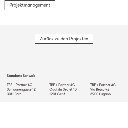
Projektmanagement
Zurück zu den Projekten
Standorte Schweiz
TBF + Partner AG
TBF + Partner AG
TBF + Partner AG
Schwanengasse 12
Quai du Seujet 10
Via Besso 42
3011
Bern
1201
Genf
6900
Lugano
TBF + Partner AG
Beckenhofstrasse 35
Postfach
8042
Zürich