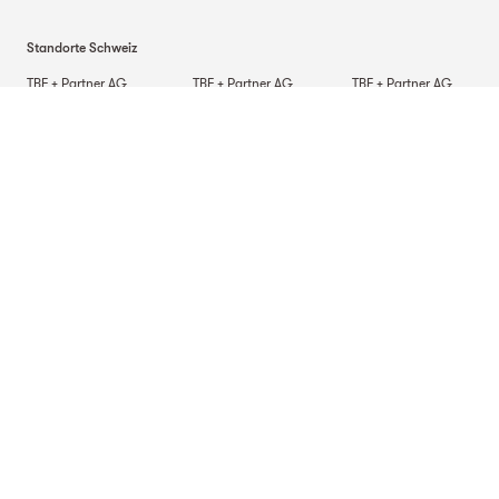
Standorte Schweiz
TBF + Partner AG
TBF + Partner AG
TBF + Partner AG
Schwanengasse 12
Quai du Seujet 10
Via Besso 42
3011
Bern
1201
Genf
6900
Lugano
TBF + Partner AG
Beckenhofstrasse 35
Postfach
8042
Zürich
Standorte Deutschland
TBF + Partner AG
TBF + Partner AG
TBF + Partner AG
Alsterarkaden 9
Mauerkircherstrasse 9
Schlossstrasse 70
20354
Hamburg
81679
München
70176
Stuttgart
Standort in Italien
TBF + Partner S.r.l.
Via Napo Torriani 29
20124
Mailand