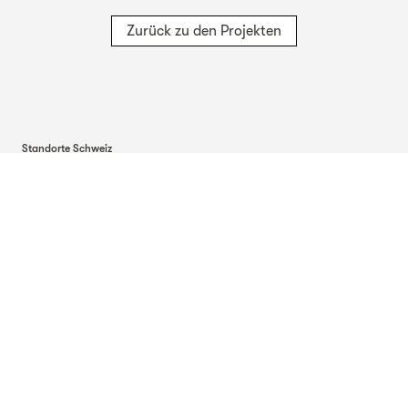
Zurück zu den Projekten
Standorte Schweiz
TBF + Partner AG
TBF + Partner AG
TBF + Partner AG
Schwanengasse 12
Quai du Seujet 10
Via Besso 42
3011
Bern
1201
Genf
6900
Lugano
TBF + Partner AG
Beckenhofstrasse 35
Postfach
8042
Zürich
Standorte Deutschland
TBF + Partner AG
TBF + Partner AG
TBF + Partner AG
Alsterarkaden 9
Mauerkircherstrasse 9
Schlossstrasse 70
20354
Hamburg
81679
München
70176
Stuttgart