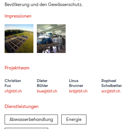
Bevölkerung und den Gewässerschutz.
Impressionen
Projektteam
Christian
Dieter
Linus
Raphael
Fux
Bühler
Brunner
Schalbetter
cf@tbf.ch
bue@tbf.ch
brl@tbf.ch
scr@tbf.ch
Dienstleistungen
Abwasserbehandlung
Energie