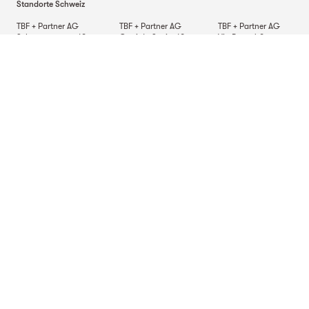
Standorte Schweiz
TBF + Partner AG
TBF + Partner AG
TBF + Partner AG
Schwanengasse 12
Quai du Seujet 10
Via Besso 42
3011
Bern
1201
Genf
6900
Lugano
TBF + Partner AG
Beckenhofstrasse 35
Postfach
8042
Zürich
Standorte Deutschland
TBF + Partner AG
TBF + Partner AG
TBF + Partner AG
Alsterarkaden 9
Mauerkircherstrasse 9
Schlossstrasse 70
20354
Hamburg
81679
München
70176
Stuttgart
Standort in Italien
TBF + Partner S.r.l.
Via Napo Torriani 29
20124
Mailand