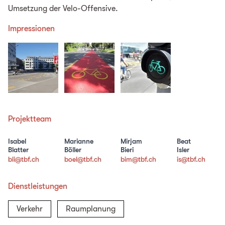
Umsetzung der Velo-Offensive.
Impressionen
Projektteam
Isabel
Marianne
Mirjam
Beat
Blatter
Böller
Bieri
Isler
bli@tbf.ch
boel@tbf.ch
bim@tbf.ch
is@tbf.ch
Dienstleistungen
Verkehr
Raumplanung