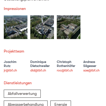
Impressionen
Projektteam
Joachim
Dominique
Christoph
Andreas
Rutz
Dietschweiler
Rothenhöfer
Sägesser
jr@tbf.ch
did@tbf.ch
roc@tbf.ch
sae@tbf.ch
Dienstleistungen
Abfallverwertung
Abwasserbehandlung
Energie