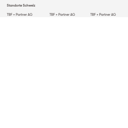
Standorte Schweiz
TBF + Partner AG
TBF + Partner AG
TBF + Partner AG
Schwanengasse 12
Quai du Seujet 10
Via Besso 42
3011
Bern
1201
Genf
6900
Lugano
TBF + Partner AG
Beckenhofstrasse 35
Postfach
8042
Zürich
Standorte Deutschland
TBF + Partner AG
TBF + Partner AG
TBF + Partner AG
Alsterarkaden 9
Mauerkircherstrasse 9
Schlossstrasse 70
20354
Hamburg
81679
München
70176
Stuttgart
Standort in Italien
TBF + Partner S.r.l.
Via Napo Torriani 29
20124
Mailand