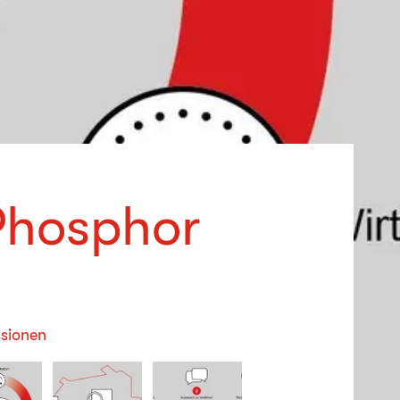
sPhosphor
sionen