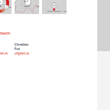
tteam
Christian
Fux
bf.ch
cf@tbf.ch