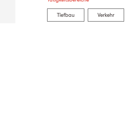
Tiefbau
Verkehr
Standorte Schweiz
TBF + Partner AG
TBF + Partner AG
TBF + Partner AG
Schwanengasse 12
Quai du Seujet 10
Via Besso 42
3011
Bern
1201
Genf
6900
Lugano