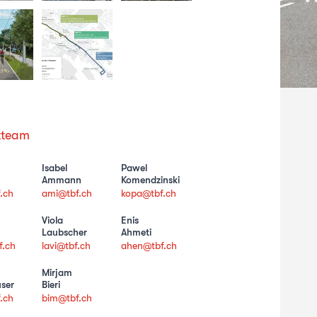
tteam
Isabel
Pawel
Ammann
Komendzinski
.ch
ami@tbf.ch
kopa@tbf.ch
Viola
Enis
Laubscher
Ahmeti
f.ch
lavi@tbf.ch
ahen@tbf.ch
Mirjam
ser
Bieri
.ch
bim@tbf.ch