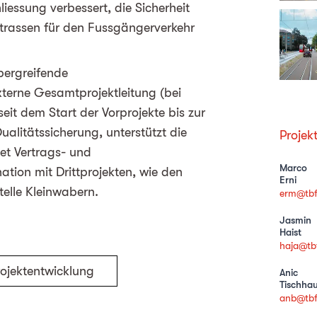
liessung verbessert, die Sicherheit
Strassen für den Fussgängerverkehr
bergreifende
xterne Gesamtprojektleitung (bei
seit dem Start der Vorprojekte bis zur
alitätssicherung, unterstützt die
Projek
tet Vertrags- und
Marco
ion mit Drittprojekten, wie den
Erni
elle Kleinwabern.
erm@tbf
Jasmin
Haist
haja@tb
rojektentwicklung
Anic
Tischhau
anb@tbf