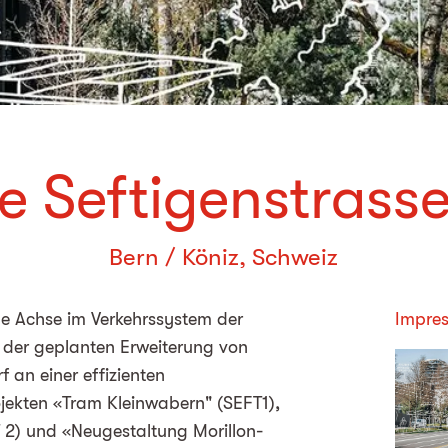
e Seftigenstrass
Bern / Köniz, Schweiz
rale Achse im Verkehrssystem der
Impres
 der geplanten Erweiterung von
 an einer effizienten
ojekten «Tram Kleinwabern" (SEFT1),
2) und «Neugestaltung Morillon-