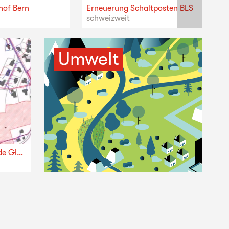
hof Bern
Erneuerung Schaltposten BLS
schweizweit
Umwelt
Erschliessungsprogramm Gemeinde Glarus Nord