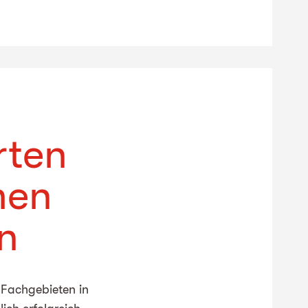
rten
men
n
 Fachgebieten in