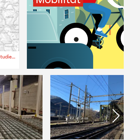
Bauherrenunterstützung Korridorstudien Velobahnen mit Fachexpertisen im Kanton Bern