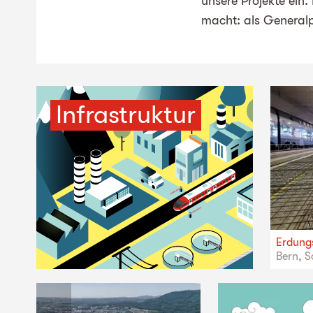
unsere Projekte ein.
macht: als General
Infrastruktur
Erdungs
Bern, S