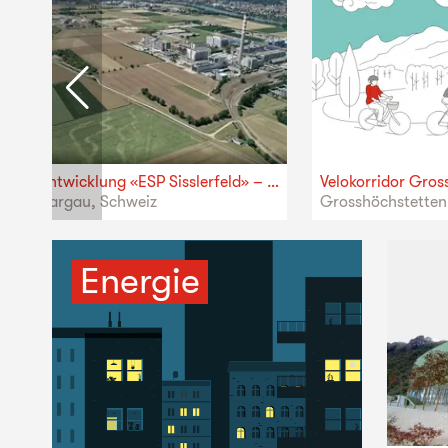
Gebietsentwicklung «ESP Sisslerfeld» – Gesamtprojektleitung
anton Aargau, Schweiz
Grosshöchstetten 
Energie