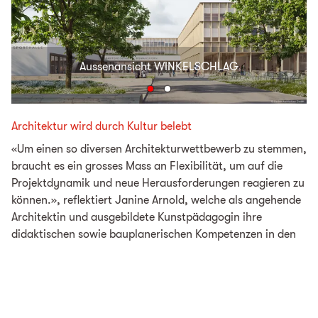
Aussenansicht WINKELSCHLAG
Architektur wird durch Kultur belebt
«Um einen so diversen Architekturwettbewerb zu stemmen,
braucht es ein grosses Mass an Flexibilität, um auf die
Projektdynamik und neue Herausforderungen reagieren zu
können.», reflektiert Janine Arnold, welche als angehende
Architektin und ausgebildete Kunstpädagogin ihre
didaktischen sowie bauplanerischen Kompetenzen in den
Prozess der Wettbewerbsbegleitung einbrachte.
Mit dem Stichwort Flexibilität spricht Janine Arnold einen
zentralen Aspekt im Projekt an. Ermöglichte der
Architekturwettbewerb das Konzipieren und Finden