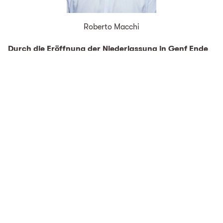
Roberto Macchi
Durch die Eröffnung der Niederlassung in Genf Ende
2016 konnte sich TBF die geografische Nähe zu
Frankreich zunutze machen, um das Unternehmen
voranzubringen und neue Projekte zu akquirieren.
Parallel zur Sanierung der Abfallverbrennungsanlage
in Paris-Ivry hat TBF weitere Aufträge für den Neubau
und die Sanierung von Entsorgungsanlagen erhalten.
Seit 2018 ist TBF Mitglied des französischen Fachverbunds
SN2E, eines Zusammenschlusses von auf
Entsorgungsprojekte spezialisierten Ingenieurbüros, und
gehört über diesen Verbund gleichzeitig auch dem
Nationalverband Umwelt und Abfallentsorgung (FNADE)
an. Durch die Mitgliedschaft in diesem Verband kann TBF
den französischen Markt noch besser bedienen, sein
Kundennetz ausbauen und sich als Spezialist für