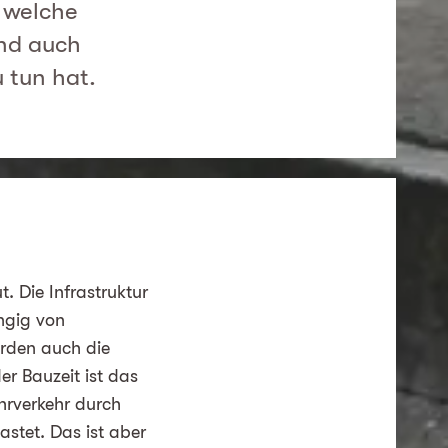
 welche
Und auch
 tun hat.
. Die Infrastruktur
ngig von
erden auch die
r Bauzeit ist das
hrverkehr durch
stet. Das ist aber