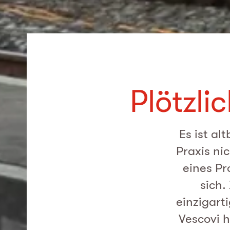
Plötzli
Es ist al
Praxis nic
eines Pr
sich.
einzigart
Vescovi h