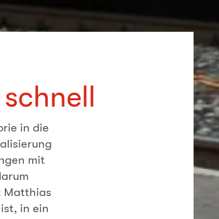
 schnell
rie in die
ealisierung
ungen mit
 darum
t Matthias
st, in ein