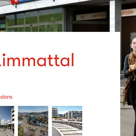
 Limmattal
sions