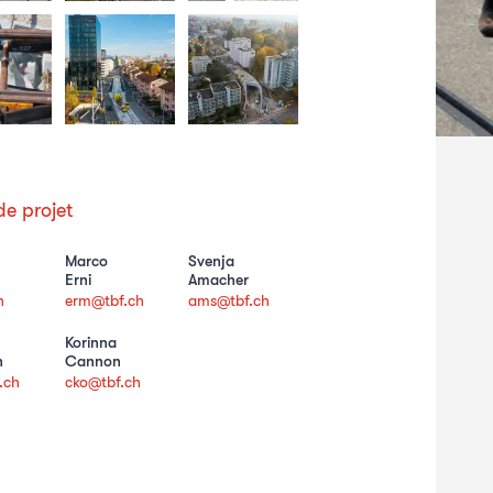
e projet
Marco
Svenja
Erni
Amacher
h
erm@tbf.ch
ams@tbf.ch
Korinna
n
Cannon
.ch
cko@tbf.ch