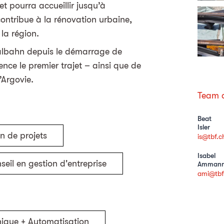
et pourra accueillir jusqu’à
ntribue à la rénovation urbaine,
 la région.
talbahn depuis le démarrage de
ence le premier trajet – ainsi que de
’Argovie.
Team d
Beat
Isler
n de projets
is@tbf.c
Isabel
seil en gestion d'entreprise
Amman
ami@tbf
nique + Automatisation