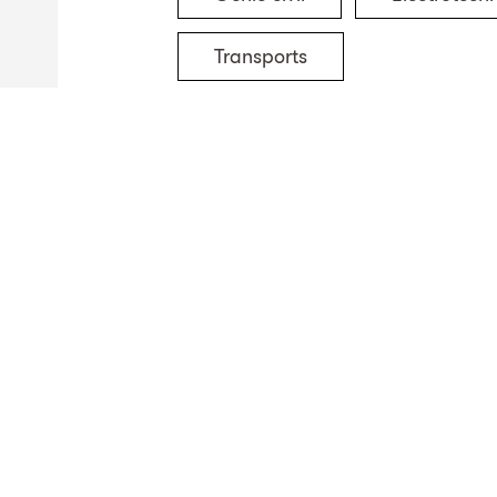
Transports
Sites en Suisse
TBF + Partner AG
TBF + Partner AG
TBF + Partner AG
Schwanengasse 12
Quai du Seujet 10
Via Besso 42
3011
Berne
1201
Genève
6900
Lugano