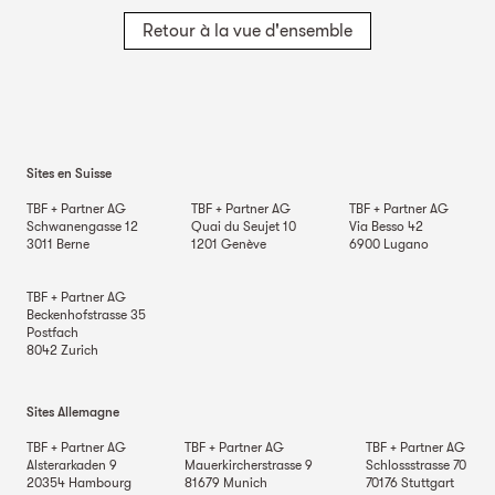
Retour à la vue d'ensemble
Sites en Suisse
TBF + Partner AG
TBF + Partner AG
TBF + Partner AG
Schwanengasse 12
Quai du Seujet 10
Via Besso 42
3011
Berne
1201
Genève
6900
Lugano
TBF + Partner AG
Beckenhofstrasse 35
Postfach
8042
Zurich
Sites Allemagne
TBF + Partner AG
TBF + Partner AG
TBF + Partner AG
Alsterarkaden 9
Mauerkircherstrasse 9
Schlossstrasse 70
20354
Hambourg
81679
Munich
70176
Stuttgart