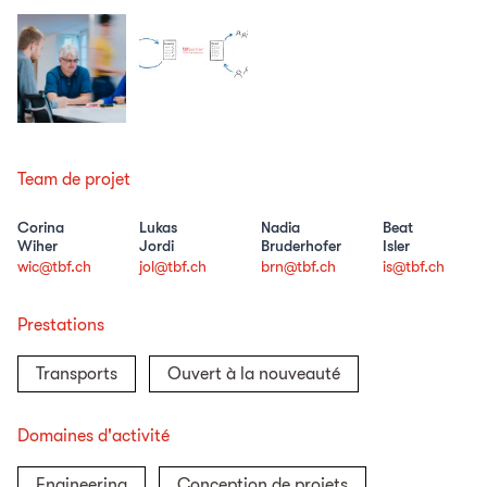
Team de projet
Corina
Lukas
Nadia
Beat
Wiher
Jordi
Bruderhofer
Isler
wic@tbf.ch
jol@tbf.ch
brn@tbf.ch
is@tbf.ch
Prestations
Transports
Ouvert à la nouveauté
Domaines d'activité
Engineering
Conception de projets