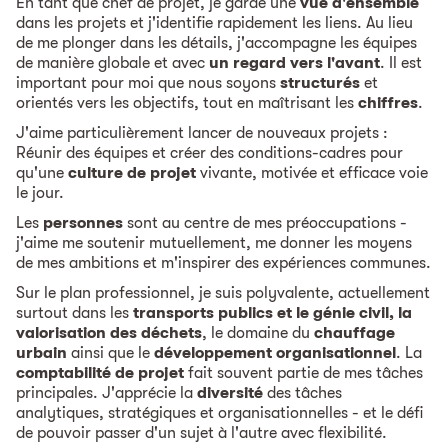
En tant que chef de projet, je garde une
vue d'ensemble
dans les projets et j'identifie rapidement les liens. Au lieu
de me plonger dans les détails, j'accompagne les équipes
de manière globale et avec
un regard vers l'avant
. Il est
important pour moi que nous soyons
structurés
et
orientés vers les objectifs, tout en maîtrisant les
chiffres
.
J'aime particulièrement lancer de nouveaux projets :
Réunir des équipes et créer des conditions-cadres pour
qu'une
culture de projet
vivante, motivée et efficace voie
le jour.
Les
personnes
sont au centre de mes préoccupations -
j'aime me soutenir mutuellement, me donner les moyens
de mes ambitions et m'inspirer des expériences communes.
Sur le plan professionnel, je suis polyvalente, actuellement
surtout dans les
transports publics et le génie civil, la
valorisation des déchets
, le domaine du
chauffage
urbain
ainsi que le
développement organisationnel
. La
comptabilité de projet
fait souvent partie de mes tâches
principales. J'apprécie la
diversité
des tâches
analytiques, stratégiques et organisationnelles - et le défi
de pouvoir passer d'un sujet à l'autre avec flexibilité.