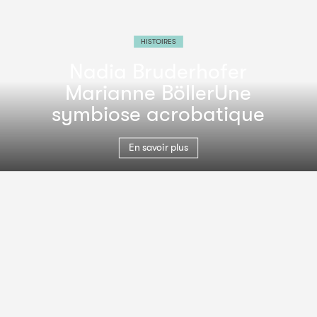
HISTOIRES
Nadia Bruderhofer
Marianne Böller
Une
symbiose acrobatique
En savoir plus