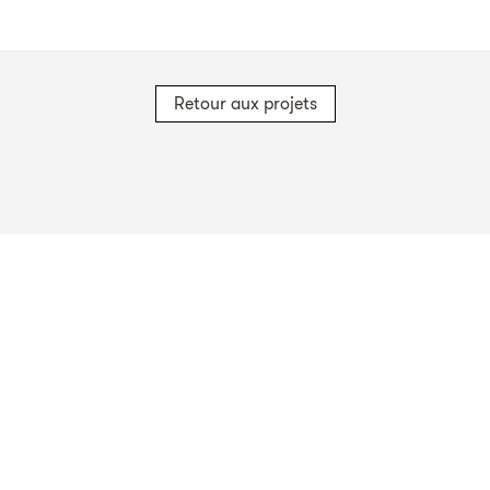
Retour aux projets
Sites en Suisse
TBF + Partner AG
TBF + Partner AG
TBF + Partner AG
Schwanengasse 12
Quai du Seujet 10
Via Besso 42
3011
Berne
1201
Genève
6900
Lugano
TBF + Partner AG
Beckenhofstrasse 35
Postfach
8042
Zurich
Sites Allemagne