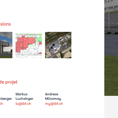
sions
e projet
Markus
Andreas
nberger
Luchsinger
Münzmay
ch
lu@tbf.ch
my@tbf.ch