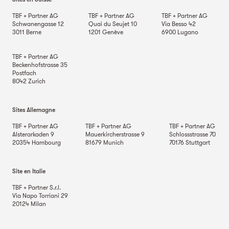
TBF + Partner AG
TBF + Partner AG
TBF + Partner AG
Schwanengasse 12
Quai du Seujet 10
Via Besso 42
3011
Berne
1201
Genève
6900
Lugano
TBF + Partner AG
Beckenhofstrasse 35
Postfach
8042
Zurich
Sites Allemagne
TBF + Partner AG
TBF + Partner AG
TBF + Partner AG
Alsterarkaden 9
Mauerkircherstrasse 9
Schlossstrasse 70
20354
Hambourg
81679
Munich
70176
Stuttgart
Site en Italie
TBF + Partner S.r.l.
Via Napo Torriani 29
20124
Milan