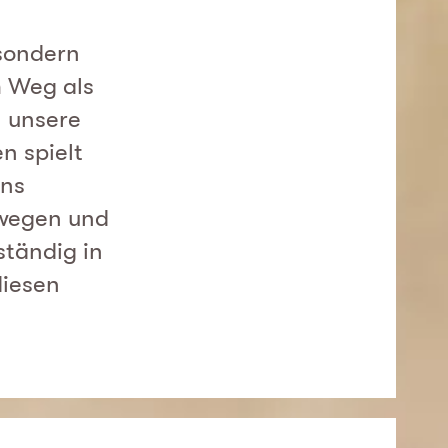
 sondern
m Weg als
n unsere
n spielt
uns
ewegen und
ständig in
diesen