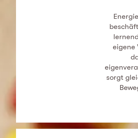
Energie
beschäft
lernend
eigene 
da
eigenvera
sorgt gle
Beweg