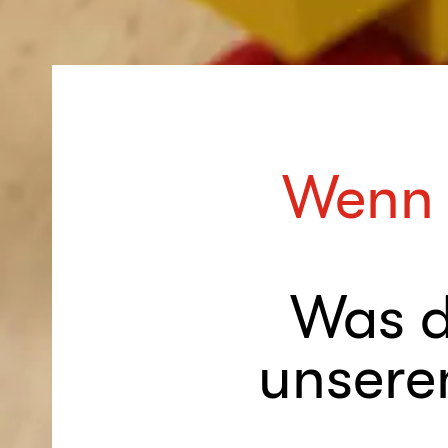
Wenn 
Was d
unsere