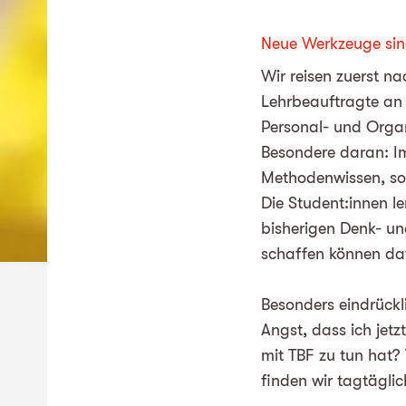
Neue Werkzeuge sin
Wir reisen zuerst n
Lehrbeauftragte an 
Personal- und Organ
Besondere daran: I
Methodenwissen, son
Die Student:innen le
bisherigen Denk- u
schaffen können daf
Besonders eindrückl
Angst, dass ich jetz
mit TBF zu tun hat?
finden wir tagtägl