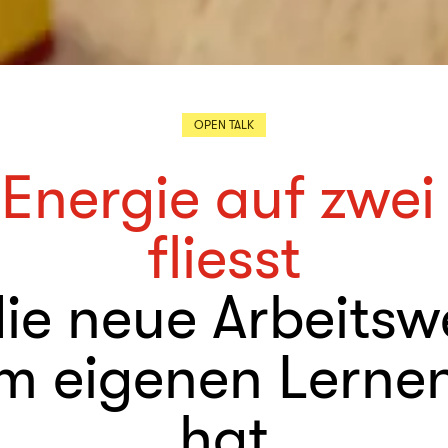
OPEN TALK
Energie auf zwei 
fliesst
ie neue Arbeitswe
m eigenen Lernen
hat