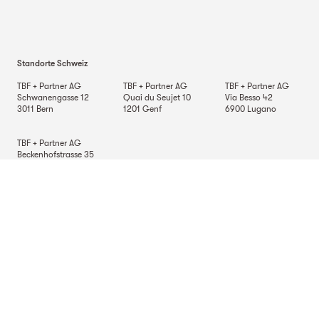
Standorte Schweiz
TBF + Partner AG
TBF + Partner AG
TBF + Partner AG
Schwanengasse 12
Quai du Seujet 10
Via Besso 42
3011
Bern
1201
Genf
6900
Lugano
TBF + Partner AG
Beckenhofstrasse 35
Postfach
8042
Zürich
Standorte Deutschland
TBF + Partner AG
TBF + Partner AG
TBF + Partner AG
Alsterarkaden 9
Mauerkircherstrasse 9
Schlossstrasse 70
20354
Hamburg
81679
München
70176
Stuttgart
Standort in Italien