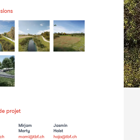
sions
e projet
Mirjam
Jasmin
Marty
Haist
.ch
mami@tbf.ch
haja@tbf.ch