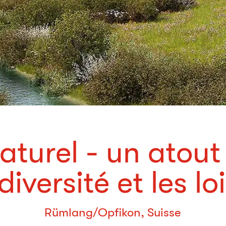
aturel - un atout
diversité et les loi
Rümlang/Opfikon, Suisse