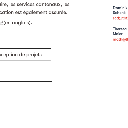
ire, les services cantonaux, les
Dominik
fication est également assurée.
Schenk
scd@tbf
ci
(en anglais)
.
Theresa
Maier
math@tb
ception de projets
Dangers naturels