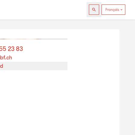
255 23 83
bf.ch
rd