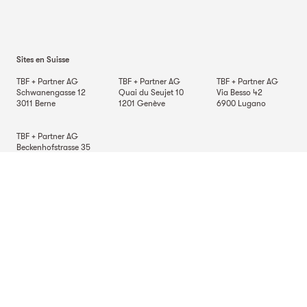
Sites en Suisse
TBF + Partner AG
TBF + Partner AG
TBF + Partner AG
Schwanengasse 12
Quai du Seujet 10
Via Besso 42
3011
Berne
1201
Genève
6900
Lugano
TBF + Partner AG
Beckenhofstrasse 35
Postfach
8042
Zurich
Sites Allemagne
TBF + Partner AG
TBF + Partner AG
TBF + Partner AG
Alsterarkaden 9
Mauerkircherstrasse 9
Schlossstrasse 70
20354
Hambourg
81679
Munich
70176
Stuttgart
Site en Italie