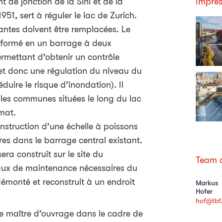
t de jonction de la Sihl et de la
Impres
951, sert à réguler le lac de Zurich.
santes doivent être remplacées. Le
nsformé en un barrage à deux
ermettant d’obtenir un contrôle
et donc une régulation du niveau du
duire le risque d’inondation). Il
 les communes situées le long du lac
mat.
struction d’une échelle à poissons
s dans le barrage central existant.
ra construit sur le site du
Team d
vaux de maintenance nécessaires du
émonté et reconstruit à un endroit
Markus
Hofer
hof@tbf
le maître d’ouvrage dans le cadre de