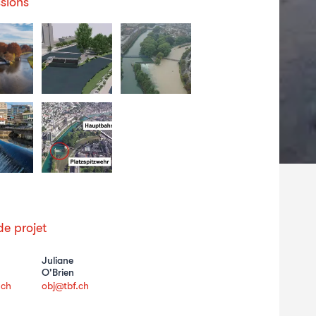
sions
e projet
Juliane
O'Brien
.ch
obj@tbf.ch