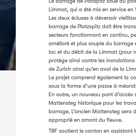
Le barrage de Platspitz situé au poin
Limmat, qui a été mis en service en 1
Les deux écluses à déversoir vieillis
barrage de Platzspitz doit être tra
secteurs fonctionnant en continu, p
amélioré et plus souple du barrage 
lac et du débit de la Limmat (pour ré
protège ainsi contre les inondations
de Zurich ainsi qu’en aval de la Lim
Le projet comprend également la con
sous la forme d’une passe à méandre
En outre, un nouveau pont d’accès se
Mattensteg historique pour les tra
barrage. L’ancien Mattensteg sera d
approprié en amont du fleuve.
TBF soutient le canton en assistant 