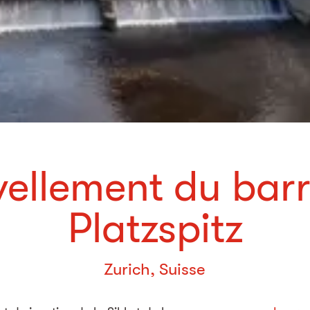
ellement du bar
Platzspitz
Zurich, Suisse