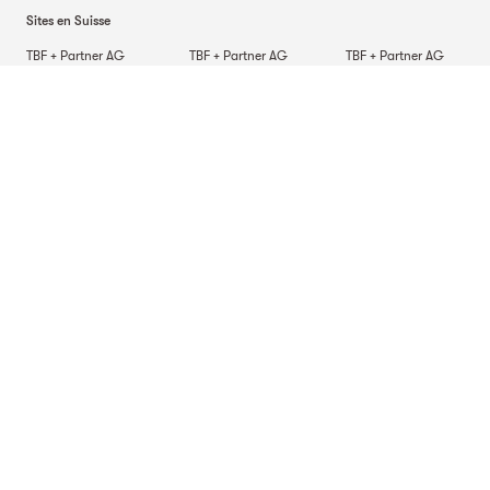
Sites en Suisse
TBF + Partner AG
TBF + Partner AG
TBF + Partner AG
Schwanengasse 12
Quai du Seujet 10
Via Besso 42
3011
Berne
1201
Genève
6900
Lugano
TBF + Partner AG
Beckenhofstrasse 35
Postfach
8042
Zurich
Sites Allemagne
TBF + Partner AG
TBF + Partner AG
TBF + Partner AG
Alsterarkaden 9
Mauerkircherstrasse 9
Schlossstrasse 70
20354
Hambourg
81679
Munich
70176
Stuttgart
Site en Italie
TBF + Partner S.r.l.
Via Napo Torriani 29
20124
Milan