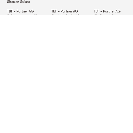
Sites en Suisse
TBF + Partner AG
TBF + Partner AG
TBF + Partner AG
Schwanengasse 12
Quai du Seujet 10
Via Besso 42
3011
Berne
1201
Genève
6900
Lugano
TBF + Partner AG
Beckenhofstrasse 35
Postfach
8042
Zurich
Sites Allemagne
TBF + Partner AG
TBF + Partner AG
TBF + Partner AG
Alsterarkaden 9
Mauerkircherstrasse 9
Schlossstrasse 70
20354
Hambourg
81679
Munich
70176
Stuttgart
Site en Italie
TBF + Partner S.r.l.
Via Napo Torriani 29
20124
Milan