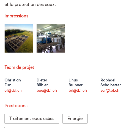
et la protection des eaux.
Impressions
Team de projet
Christian
Dieter
Linus
Raphael
Fux
Bühler
Brunner
Schalbetter
cf@tbf.ch
bue@tbf.ch
brl@tbf.ch
scr@tbf.ch
Prestations
Traitement eaux usées
Energie