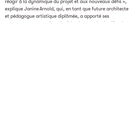
réagir à la dynamique du projet et aux nouveaux défis »,
explique Janine Arnold, qui, en tant que future architecte
et pédagogue artistique diplômée, a apporté ses
compétences en matière de didactique et de planification
de la construction dans le processus d’accompagnement
du concours. En parlant de flexibilité, Janine Arnold
aborde un aspect central du projet. Si le concours
d’architecture a permis de concevoir et de trouver des
espaces possibles pour l’apprentissage et l’enseignement
de demain, il est à présent important de se pencher sur la
manière dont ces espaces peuvent être utilisés. Ou,
comme Andreas Sägesser le décrit : « Sur la base de la
structure architecturale, nous pouvons désormais
participer activement à un processus de développement de
la culture d’apprentissage. »
À partir de 2025, nous continuerons à accompagner le
projet en tant que conseillère pour le compte du canton de
Thurgovie. Les conditions architecturales sont remplies, et
les espaces prévus sont désormais adaptés aux besoins de