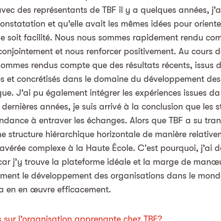
vec des représentants de TBF il y a quelques années, j’
onstatation et qu’elle avait les mêmes idées pour orienter 
ge soit facilité. Nous nous sommes rapidement rendu co
 conjointement et nous renforcer positivement. Au cours d
ommes rendus compte que des résultats récents, issus d
tés et concrétisés dans le domaine du développement des 
. J’ai pu également intégrer les expériences issues da
dernières années, je suis arrivé à la conclusion que les s
endance à entraver les échanges. Alors que TBF a su tra
e structure hiérarchique horizontale de manière relative
 avérée complexe à la Haute École. C'est pourquoi, j’ai d
 car j’y trouve la plateforme idéale et la marge de manœ
ement le développement des organisations dans le mon
la en en œuvre efficacement.
 sur l’organisation apprenante chez TBF?