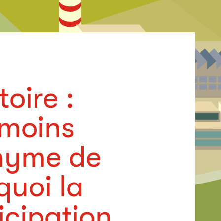
oire :
 moins
onyme de
quoi la
ticipation