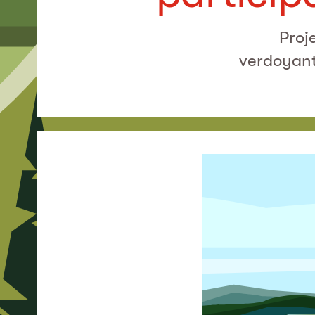
Proj
verdoyant