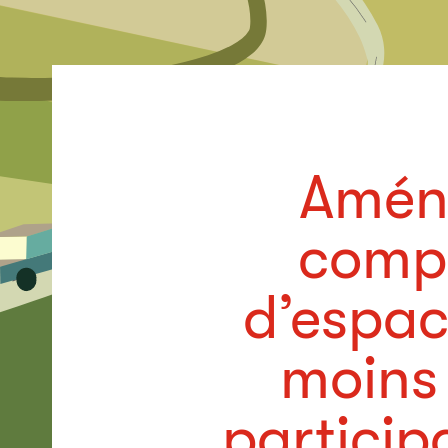
Aména
compr
d’espac
moins 
participa