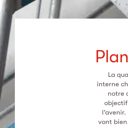
Plan
La qua
interne ch
notre 
objecti
l’avenir
vont bien 