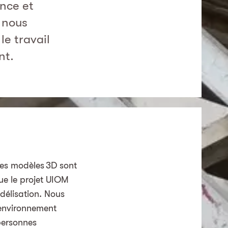
nce et
 nous
le travail
nt.
 les modèles 3D sont
gue le projet UIOM
odélisation. Nous
 environnement
personnes