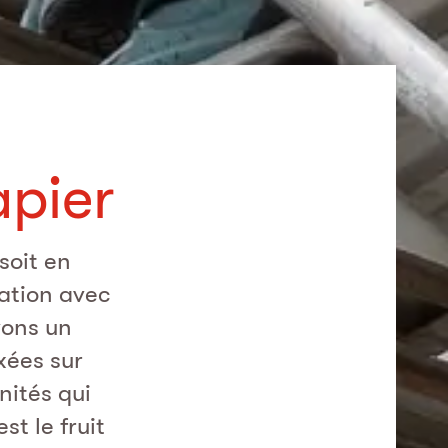
apier
soit en
ration avec
vons un
xées sur
nités qui
st le fruit