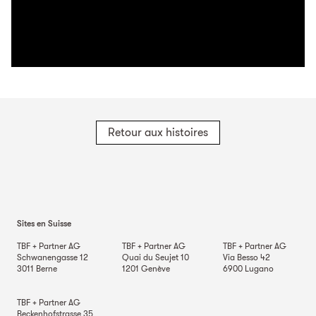
Retour aux histoires
Sites en Suisse
TBF + Partner AG
TBF + Partner AG
TBF + Partner AG
Schwanengasse 12
Quai du Seujet 10
Via Besso 42
3011
Berne
1201
Genève
6900
Lugano
TBF + Partner AG
Beckenhofstrasse 35