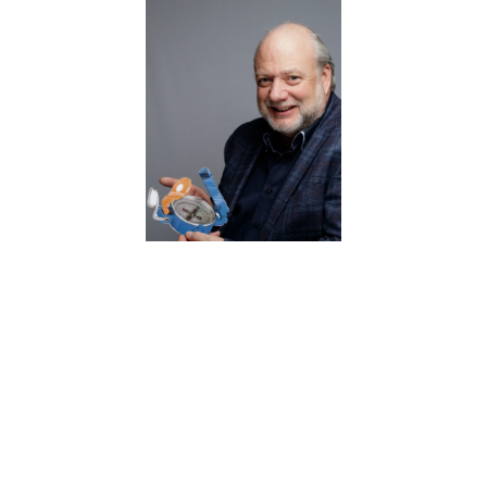
Chef de projet senior
Récemment, j’ai remis la direction du génie électrique et de
l’automatisation des processus à un collègue. De cette
façon, je peux me concentrer davantage sur mes points
forts et intervenir en tant que responsable de projet et
spécialiste dans nos grands projets. Ce qui me plaît
particulièrement, c’est d’assurer le coaching de nos jeunes